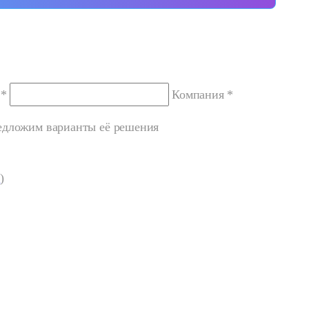
 *
Компания *
редложим варианты её решения
ь
)