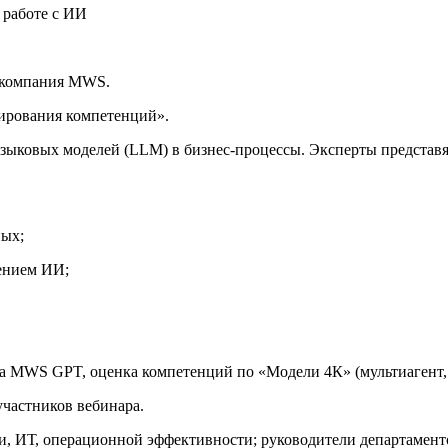
 работе с ИИ
 компания MWS.
бирования компетенций».
языковых моделей (LLM) в бизнес‑процессы. Эксперты представ
ных;
ением ИИ;
на MWS GPT, оценка компетенций по «Модели 4К» (мультиагент,
частников вебинара.
и, ИТ, операционной эффективности; руководители департамен