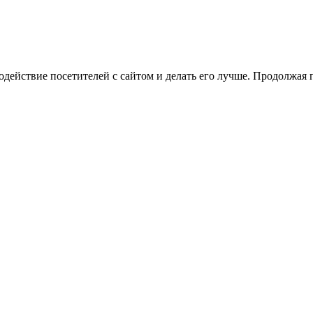
Компания ведет деятельность в соответствии с приказом Министерства цифрового развития,
связи и массовых коммуникаций Российской Федерации от 08.10.2022 №766 по кодам 1.06,
4.01, 6.01, 8.01, 27.01, 28.01
одействие посетителей с сайтом и делать его лучше. Продолжая 