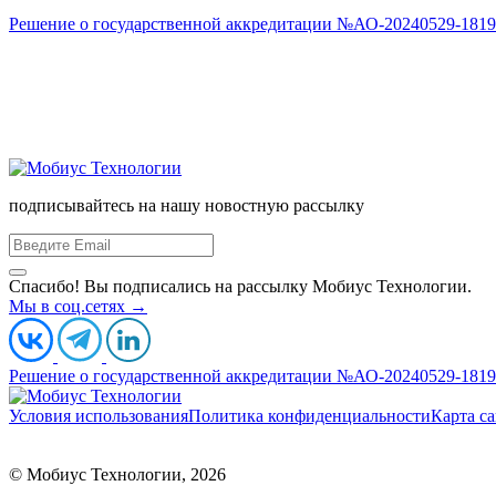
Решение о государственной аккредитации №АО-20240529-18190
Офисы компании
Г. МОСКВА
Бизнес-Центр «Алкон», Ленинградский проспект д.72 корп.3, этаж
8 800 302 02 70
подписывайтесь на нашу новостную рассылку
Спасибо! Вы подписались на рассылку Мобиус Технологии.
Мы в соц.сетях →
Решение о государственной аккредитации №АО-20240529-18190
Условия использования
Политика конфиденциальности
Карта са
ООО «МобиусТех»
ИНН: 7723890541
107076, г. Москва, ул. Краснобогатырская, д. 89, стр. 
© Мобиус Технологии, 2026