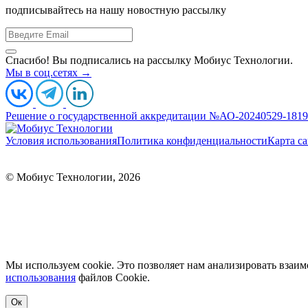
подписывайтесь на нашу новостную рассылку
Спасибо! Вы подписались на рассылку Мобиус Технологии.
Мы в соц.сетях →
Решение о государственной аккредитации №АО-20240529-18190
Условия использования
Политика конфиденциальности
Карта са
ООО «МобиусТех»
ИНН: 7723890541
107076, г. Москва, ул. Краснобогатырская, д. 89, стр. 
© Мобиус Технологии, 2026
Основной ОКВЭД: Деятельность по управлению компьютерным оборудованием (62.03)
Мы используем cookie. Это позволяет нам анализировать взаим
использования
файлов Сookie.
Ок