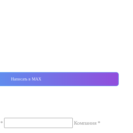
Написать в MAX
 *
Компания *