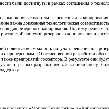
ности были достигнуты в рамках соглашения о техноло
а рынок новые настольные решения для копирования 
и крайне важна доказанная технологическая совместимо
ения для резервного копирования. Поэтому первым эт
оссийской системой резервного копирования и восста
аний появится возможность получать решения для резе
ии с проверенным ПО отечественной разработки обесп
также предприятий госсектора. В результате они буду
ктов от разных разработчиков. Заказчики смогут боле
поддержку.
ание продуктов «Мобиус Технологии» и «Киберпротект