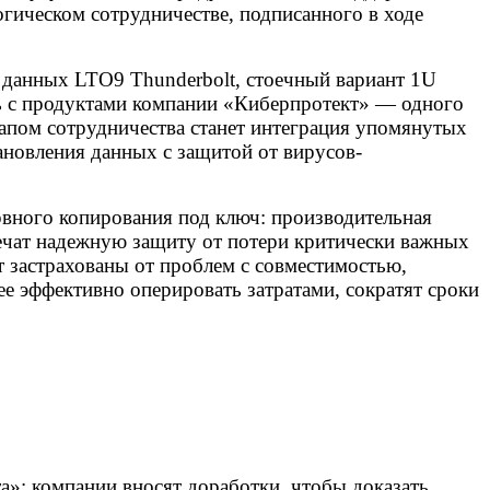
гическом сотрудничестве, подписанного в ходе
данных LTO9 Thunderbolt, стоечный вариант 1U
сть с продуктами компании «Киберпротект» — одного
апом сотрудничества станет интеграция упомянутых
новления данных с защитой от вирусов-
рвного копирования под ключ: производительная
ечат надежную защиту от потери критически важных
т застрахованы от проблем с совместимостью,
е эффективно оперировать затратами, сократят сроки
а»: компании вносят доработки, чтобы доказать