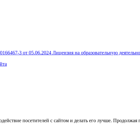
166467-3 от 05.06.2024
Лицензия на образовательную деятельно
йта
1, этаж 5, помещение 125
Скачать реквизиты PDF
Компания ведет деятельность в соответствии с приказом Министерства цифрового развития,
связи и массовых коммуникаций Российской Федерации от 08.10.2022 №766 по кодам 1.06,
4.01, 6.01, 8.01, 27.01, 28.01
одействие посетителей с сайтом и делать его лучше. Продолжая 