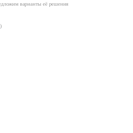
редложим варианты её решения
ь
)