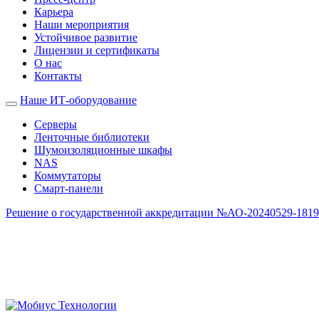
Карьера
Наши мероприятия
Устойчивое развитие
Лицензии и сертификаты
О нас
Контакты
Наше ИТ-оборудование
Серверы
Ленточные библиотеки
Шумоизоляционные шкафы
NAS
Коммутаторы
Смарт-панели
Решение о государственной аккредитации №АО-20240529-18190
Офисы компании
Г. МОСКВА
Бизнес-Центр «Алкон», Ленинградский проспект д.72 корп.3, этаж
8 800 302 02 70