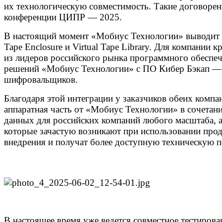
их технологическую совместимость. Такие договорен
конференции ЦИПР — 2025.
В настоящий момент «Мобиус Технологии» выводит н
Tape Enclosure и Virtual Tape Library. Для компани
из лидеров российского рынка программного обеспеч
решений «Мобиус Технологии» с ПО Кибер Бэкап — р
шифровальщиков.
Благодаря этой интеграции у заказчиков обеих комп
аппаратная часть от «Мобиус Технологии» в сочетан
данных для российских компаний любого масштаба, а 
которые зачастую возникают при использовании проду
внедрения и получат более доступную техническую 
В настоящее время уже ведется совместное тестиров