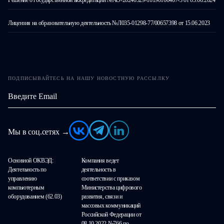
Решение о государственной аккредитации №АО-20240529-18190166467-3 от 05.06.2024
Лицензия на образовательную деятельность №Л035-01298-77/00657398 от 15.06.2023
ПОДПИСЫВАЙТЕСЬ НА НАШУ НОВОСТНУЮ РАССЫЛКУ
Мы в соц.сетях →
Основной ОКВЭД:
Компания ведет
Деятельность по
деятельность в
управлению
соответствии с приказом
компьютерным
Министерства цифрового
оборудованием (62.03)
развития, связи и
массовых коммуникаций
Российской Федерации от
08.10.2022 №766 по