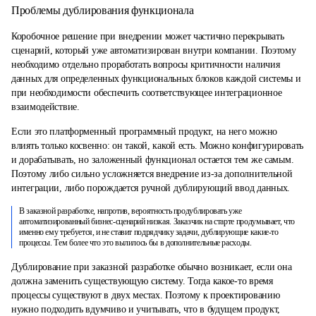
Проблемы дублирования функционала
Коробочное решение при внедрении может частично перекрывать
сценарий, который уже автоматизирован внутри компании. Поэтому
необходимо отдельно проработать вопросы критичности наличия
данных для определенных функциональных блоков каждой системы и
при необходимости обеспечить соответствующее интеграционное
взаимодействие.
Если это платформенный программный продукт, на него можно
влиять только косвенно: он такой, какой есть. Можно конфигурировать
и дорабатывать, но заложенный функционал остается тем же самым.
Поэтому либо сильно усложняется внедрение из-за дополнительной
интеграции, либо порождается ручной дублирующий ввод данных.
В заказной разработке, напротив, вероятность продублировать уже
автоматизированный бизнес-сценарий низкая. Заказчик на старте продумывает, что
именно ему требуется, и не ставит подрядчику задачи, дублирующие какие-то
процессы. Тем более что это вылилось бы в дополнительные расходы.
Дублирование при заказной разработке обычно возникает, если она
должна заменить существующую систему. Тогда какое-то время
процессы существуют в двух местах. Поэтому к проектированию
нужно подходить вдумчиво и учитывать, что в будущем продукт,