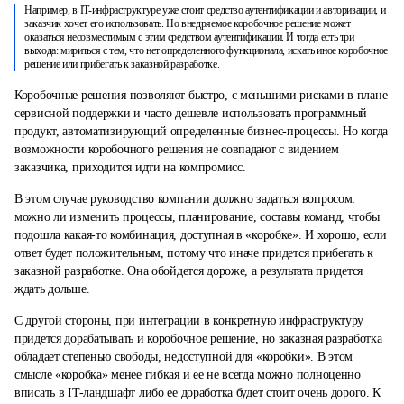
Например, в IT-инфраструктуре уже стоит средство аутентификации и авторизации, и
заказчик хочет его использовать. Но внедряемое коробочное решение может
оказаться несовместимым с этим средством аутентификации. И тогда есть три
выхода: мириться с тем, что нет определенного функционала, искать иное коробочное
решение или прибегать к заказной разработке.
Коробочные решения позволяют быстро, с меньшими рисками в плане
сервисной поддержки и часто дешевле использовать программный
продукт, автоматизирующий определенные бизнес-процессы. Но когда
возможности коробочного решения не совпадают с видением
заказчика, приходится идти на компромисс.
В этом случае руководство компании должно задаться вопросом:
можно ли изменить процессы, планирование, составы команд, чтобы
подошла какая-то комбинация, доступная в «коробке». И хорошо, если
ответ будет положительным, потому что иначе придется прибегать к
заказной разработке. Она обойдется дороже, а результата придется
ждать дольше.
С другой стороны, при интеграции в конкретную инфраструктуру
придется дорабатывать и коробочное решение, но заказная разработка
обладает степенью свободы, недоступной для «коробки». В этом
смысле «коробка» менее гибкая и ее не всегда можно полноценно
вписать в IT-ландшафт либо ее доработка будет стоит очень дорого. К