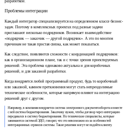
разработкой.
Проблемы интеграции
Каждый интегратор специализируется на определенном классе бизнес-
задач. Поэтому в комплексных проектах под разные задачи
приглашают несколько подрядчиков. Возникает взаимодействие
«подрядчик — заказчик — другой подрядчик». А это по многим
причинам не такая простая связка, как может показаться.
Как следствие, появляются сложности с координацией подрядчиков:
как в организационном плане, так и с точки зрения проектируемых
решений. Эта проблема одинаково актуальна и для коробочных
решений, и для заказной разработки.
Когда внедряется любой программный продукт, будь то коробочный
или заказной, камнем преткновения могут стать непреодолимые
технические особенности, которые напрямую влияют на интеграцию
решений друг с другом.
Например, в компании внедряется система электронного документооборота и вместе
с ней система бюджетирования. Заказчику нужно, чтобы договор через интеграцию
передавался в систему бюджетирования. Но технические специалисты, которые
занимаются системой ЭДО, говорят, что это невозможно из-за особенностей
интеграционных сервисов системы. Такие решения могут не подойти клиенту.