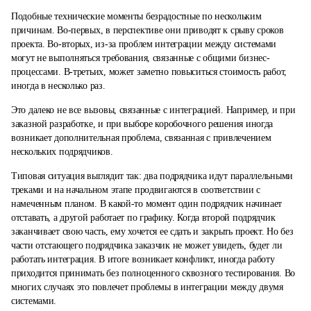
Подобные технические моменты безрадостные по нескольким
причинам. Во-первых, в перспективе они приводят к срыву сроков
проекта. Во-вторых, из-за проблем интеграции между системами
могут не выполняться требования, связанные с общими бизнес-
процессами. В-третьих, может заметно повыситься стоимость работ,
иногда в несколько раз.
Это далеко не все вызовы, связанные с интеграцией. Например, и при
заказной разработке, и при выборе коробочного решения иногда
возникает дополнительная проблема, связанная с привлечением
нескольких подрядчиков.
Типовая ситуация выглядит так: два подрядчика идут параллельными
треками и на начальном этапе продвигаются в соответствии с
намеченным планом. В какой-то момент один подрядчик начинает
отставать, а другой работает по графику. Когда второй подрядчик
заканчивает свою часть, ему хочется ее сдать и закрыть проект. Но без
части отстающего подрядчика заказчик не может увидеть, будет ли
работать интеграция. В итоге возникает конфликт, иногда работу
приходится принимать без полноценного сквозного тестирования. Во
многих случаях это повлечет проблемы в интеграции между двумя
системами.