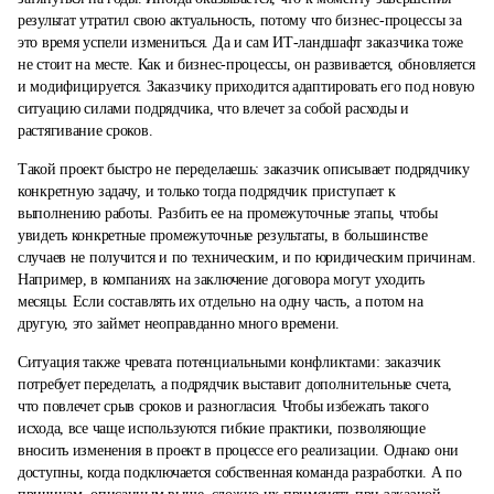
результат утратил свою актуальность, потому что бизнес-процессы за
это время успели измениться. Да и сам ИТ-ландшафт заказчика тоже
не стоит на месте. Как и бизнес-процессы, он развивается, обновляется
и модифицируется. Заказчику приходится адаптировать его под новую
ситуацию силами подрядчика, что влечет за собой расходы и
растягивание сроков.
Такой проект быстро не переделаешь: заказчик описывает подрядчику
конкретную задачу, и только тогда подрядчик приступает к
выполнению работы. Разбить ее на промежуточные этапы, чтобы
увидеть конкретные промежуточные результаты, в большинстве
случаев не получится и по техническим, и по юридическим причинам.
Например, в компаниях на заключение договора могут уходить
месяцы. Если составлять их отдельно на одну часть, а потом на
другую, это займет неоправданно много времени.
Ситуация также чревата потенциальными конфликтами: заказчик
потребует переделать, а подрядчик выставит дополнительные счета,
что повлечет срыв сроков и разногласия. Чтобы избежать такого
исхода, все чаще используются гибкие практики, позволяющие
вносить изменения в проект в процессе его реализации. Однако они
доступны, когда подключается собственная команда разработки. А по