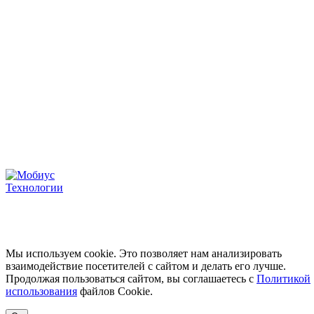
по кодам 1.06, 4.01, 6.01, 8.01,
27.01, 28.01
ООО «МобиусТех»
ИНН: 7723890541
ОГРН: 5137746109199
Юридический адрес: 107076, г. Москва, ул. Краснобогатырская, д. 89, стр. 1, этаж 5,
помещение 125
Скачать реквизиты PDF
Условия использования
Политика конфиденциальнос
Карта сайта
© Мобиус Технологии, 2026
Мы используем cookie. Это позволяет нам анализировать
взаимодействие посетителей с сайтом и делать его лучше.
Продолжая пользоваться сайтом, вы соглашаетесь с
Политикой
использования
файлов Сookie.