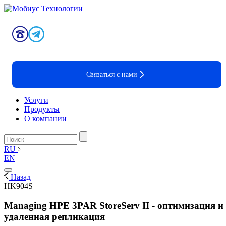
Связаться с нами
Услуги
Продукты
О компании
RU
EN
Назад
HK904S
Managing HPE 3PAR StoreServ II - оптимизация и
удаленная репликация