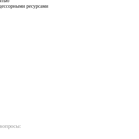
ятью
цессорными ресурсами
 вопросы: