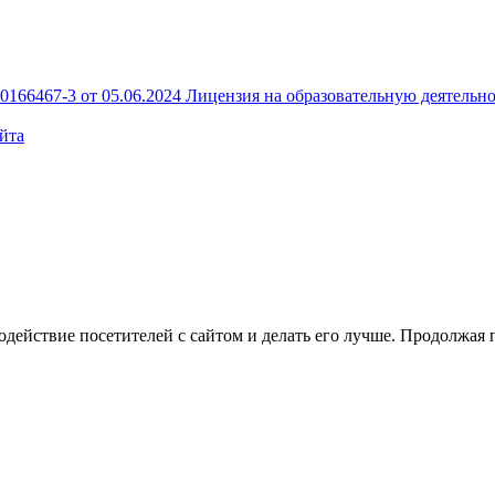
166467-3 от 05.06.2024
Лицензия на образовательную деятельно
йта
1, этаж 5, помещение 125
Скачать реквизиты PDF
Компания ведет деятельность в соответствии с приказом Министерства цифрового развития,
связи и массовых коммуникаций Российской Федерации от 08.10.2022 №766 по кодам 1.06,
4.01, 6.01, 8.01, 27.01, 28.01
одействие посетителей с сайтом и делать его лучше. Продолжая 