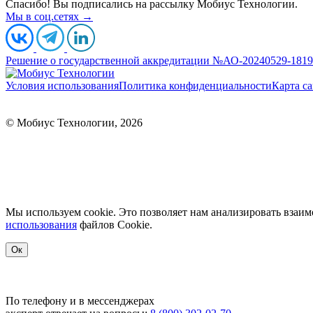
Спасибо! Вы подписались на рассылку Мобиус Технологии.
Мы в соц.сетях →
Решение о государственной аккредитации №АО-20240529-18190
Условия использования
Политика конфиденциальности
Карта са
ООО «МобиусТех»
ИНН: 7723890541
107076, г. Москва, ул. Краснобогатырская, д. 89, стр. 
© Мобиус Технологии, 2026
Основной ОКВЭД: Деятельность по управлению компьютерным оборудованием (62.03)
Мы используем cookie. Это позволяет нам анализировать взаим
использования
файлов Сookie.
Ок
По телефону и в мессенджерах