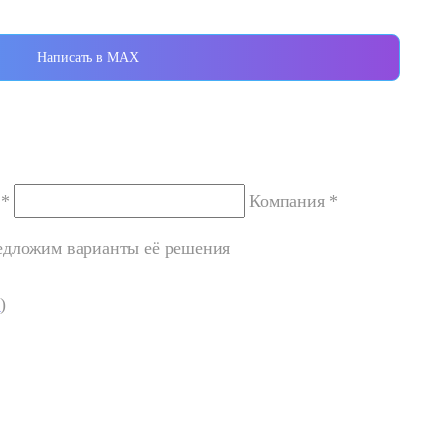
Написать в MAX
 *
Компания *
редложим варианты её решения
ь
)