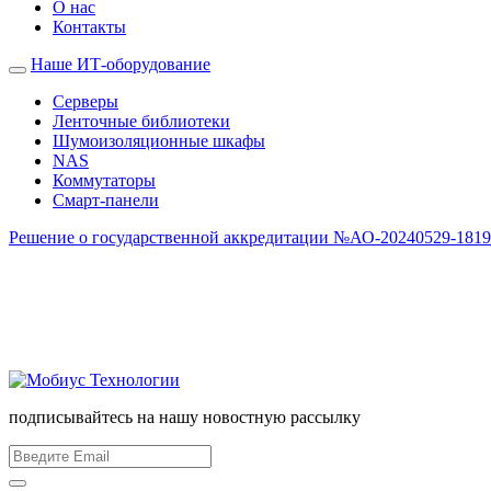
О нас
Контакты
Наше ИТ-оборудование
Серверы
Ленточные библиотеки
Шумоизоляционные шкафы
NAS
Коммутаторы
Смарт-панели
Решение о государственной аккредитации №АО-20240529-18190
Офисы компании
Г. МОСКВА
Бизнес-Центр «Алкон», Ленинградский проспект д.72 корп.3, этаж
8 800 302 02 70
подписывайтесь на нашу новостную рассылку