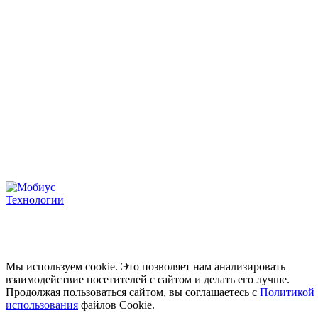
по кодам 1.06, 4.01, 6.01, 8.01,
27.01, 28.01
ООО «МобиусТех»
ИНН: 7723890541
ОГРН: 5137746109199
Юридический адрес: 107076, г. Москва, ул. Краснобогатырская, д. 89, стр. 1, этаж 5,
помещение 125
Скачать реквизиты PDF
Условия использования
Политика конфиденциальнос
Карта сайта
© Мобиус Технологии, 2026
Мы используем cookie. Это позволяет нам анализировать
взаимодействие посетителей с сайтом и делать его лучше.
Продолжая пользоваться сайтом, вы соглашаетесь с
Политикой
использования
файлов Сookie.